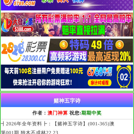
赌神五字诗
作者：
澳门神算
祝您:
期期中奖
┫2026年全年资料┣：【赌神五字诗】(001-365)澳
第001期 独木不成林22 23