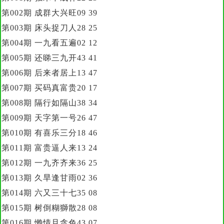
第002期 成群大兴旺09 39
第003期 床头捉刀人28 25
第004期 一九看五遍02 12
第005期 还睇三九开43 41
第006期 后来者居上13 47
第007期 买码真富贵20 17
第008期 隔行如隔山38 34
第009期 天字第一号26 47
第010期 有喜乐三分18 46
第011期 富贵逼人来13 24
第012期 一九齐齐来36 25
第013期 久旱逢甘雨02 36
第014期 六又三十七35 08
第015期 树倒糊獅散28 08
第016期 懒情且贪色43 07