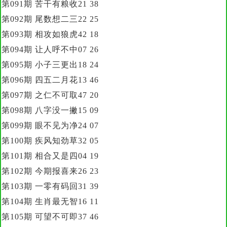
第091期 苦干有粮收21 38
第092期 尾数想二三22 25
第093期 相攻如狼虎42 18
第094期 让人呼不中07 26
第095期 小子三更出18 24
第096期 四五二月花13 46
第097期 之仁不可取47 20
第098期 八字没一撇15 09
第099期 眼不见为净24 07
第100期 疾风知劲草32 05
第101期 相合又是四04 19
第102期 今期报喜来26 23
第103期 一零有码回31 39
第104期 生肖最无智16 11
第105期 可望不可即37 46