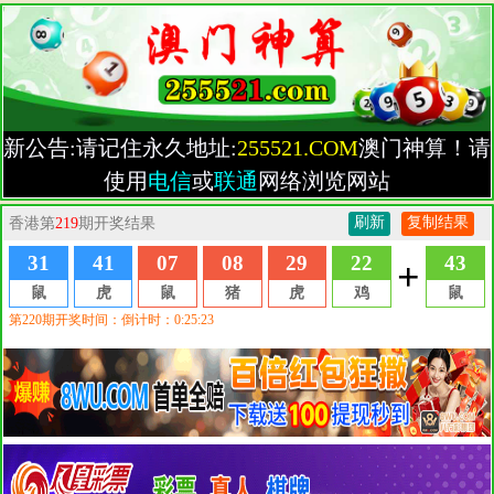
新公告:请记住永久地址:
255521.COM
澳门神算！请
使用
电信
或
联通
网络浏览网站