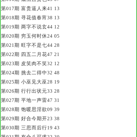
第017期 富贵逼人来41 13
第018期 寻花值春宵38 13
第019期 两字不说玄44 12
第020期 穷玉何时休24 05
第021期 旺字不是七44 28
第022期 四五二月花47 21
第023期 皮笑肉不笑32 12
第024期 挑去二得中32 48
第025期 小巫见大巫28 19
第026期 行行出状元33 28
第027期 平地一声雷47 31
第028期 饱暖思淫欲09 39
第029期 好合今期开23 38
第030期 三思而后行19 43
第031期 有合八可求22 30