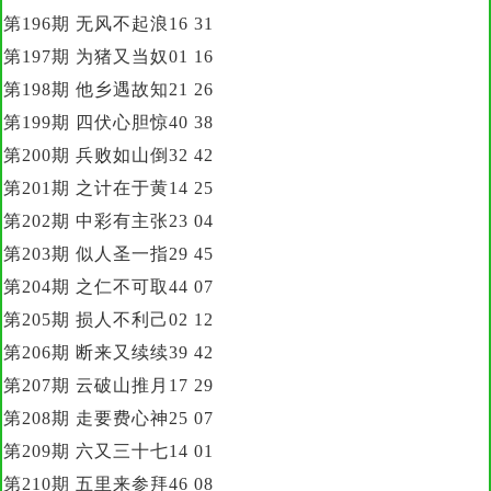
第196期 无风不起浪16 31
第197期 为猪又当奴01 16
第198期 他乡遇故知21 26
第199期 四伏心胆惊40 38
第200期 兵败如山倒32 42
第201期 之计在于黄14 25
第202期 中彩有主张23 04
第203期 似人圣一指29 45
第204期 之仁不可取44 07
第205期 损人不利己02 12
第206期 断来又续续39 42
第207期 云破山推月17 29
第208期 走要费心神25 07
第209期 六又三十七14 01
第210期 五里来参拜46 08