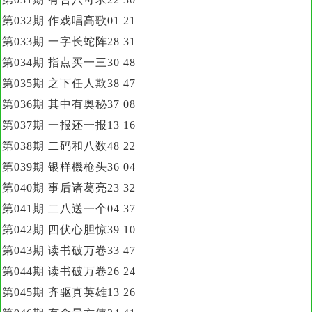
第032期 作戏唱高歌01 21
第033期 一字长蛇阵28 31
第034期 指点买一三30 48
第035期 之下任人欺38 47
第036期 其中有奥秘37 08
第037期 一报还一报13 16
第038期 二码和八数48 22
第039期 银样機枪头36 04
第040期 事后诸葛亮23 32
第041期 二八送一个04 37
第042期 四伏心胆惊39 10
第043期 读书破万卷33 47
第044期 读书破万卷26 24
第045期 齐驱真英雄13 26