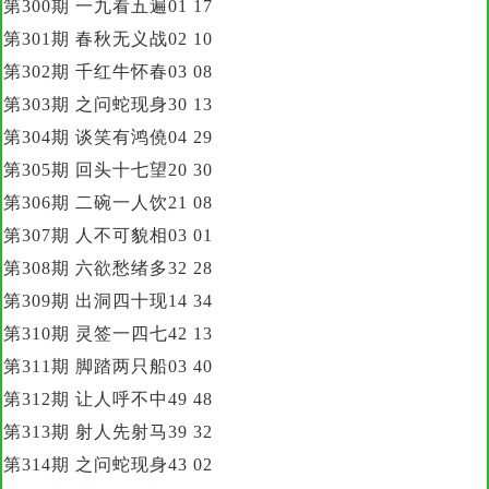
第300期 一九看五遍01 17
第301期 春秋无义战02 10
第302期 千红牛怀春03 08
第303期 之问蛇现身30 13
第304期 谈笑有鸿僥04 29
第305期 回头十七望20 30
第306期 二碗一人饮21 08
第307期 人不可貌相03 01
第308期 六欲愁绪多32 28
第309期 出洞四十现14 34
第310期 灵签一四七42 13
第311期 脚踏两只船03 40
第312期 让人呼不中49 48
第313期 射人先射马39 32
第314期 之问蛇现身43 02