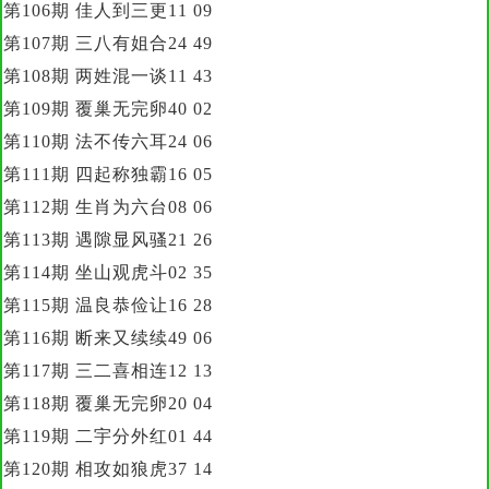
第106期 佳人到三更11 09
第107期 三八有姐合24 49
第108期 两姓混一谈11 43
第109期 覆巢无完卵40 02
第110期 法不传六耳24 06
第111期 四起称独霸16 05
第112期 生肖为六台08 06
第113期 遇隙显风骚21 26
第114期 坐山观虎斗02 35
第115期 温良恭俭让16 28
第116期 断来又续续49 06
第117期 三二喜相连12 13
第118期 覆巢无完卵20 04
第119期 二宇分外红01 44
第120期 相攻如狼虎37 14