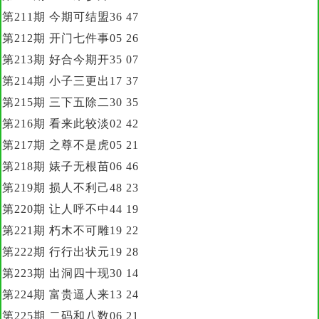
第211期 今期可结盟36 47
第212期 开门七件事05 26
第213期 好合今期开35 07
第214期 小子三更出17 37
第215期 三下五除二30 35
第216期 看来此较淡02 42
第217期 之尊不是虎05 21
第218期 婊子无根苗06 46
第219期 损人不利己48 23
第220期 让人呼不中44 19
第221期 朽木不可雕19 22
第222期 行行出状元19 28
第223期 出洞四十现30 14
第224期 富贵逼人来13 24
第225期 二码和八数06 21