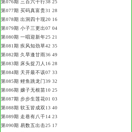
第076期 三百六十行38 25
第077期 买码真富贵31 28
第078期 出洞四十现20 16
第079期 小子三更出07 04
第080期 一唱迎新年25 21
第081期 疾风知劲草42 35
第082期 久旱逢甘雨36 49
第083期 床头捉刀人16 28
第084期 天开最不该07 33
第085期 鲤鱼跳龙门39 32
第086期 嬢子无根苗10 25
第087期 步步生莲花01 03
第088期 软玉皆成双13 40
第089期 走巷有八千14 23
第090期 易数五出击25 17